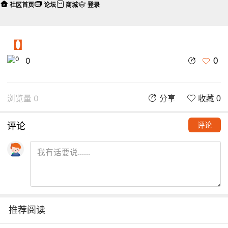
社区首页
论坛
商城
登录
【】
0
0
浏览量 0
分享
收藏 0
评论
评论
推荐阅读