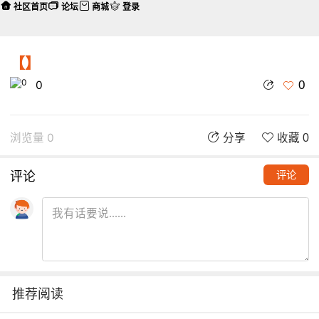
社区首页
论坛
商城
登录
【】
0
0
浏览量 0
分享
收藏 0
评论
评论
推荐阅读