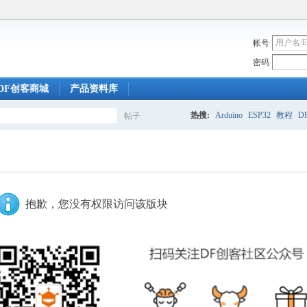
帐号
密码
DF创客商城
产品资料库
热搜:
Arduino
ESP32
教程
DF
帖子
搜
索
抱歉，您没有权限访问该版块