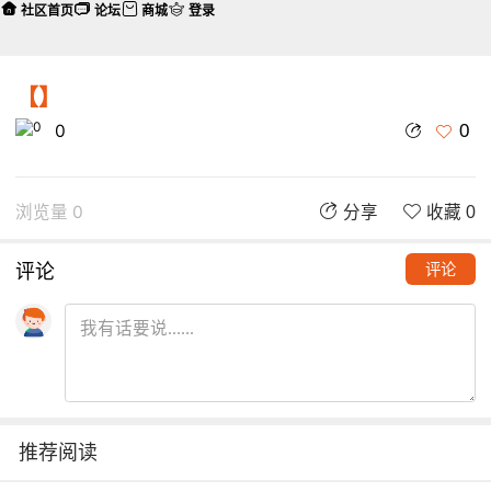
社区首页
论坛
商城
登录
【】
0
0
浏览量 0
分享
收藏 0
评论
评论
推荐阅读