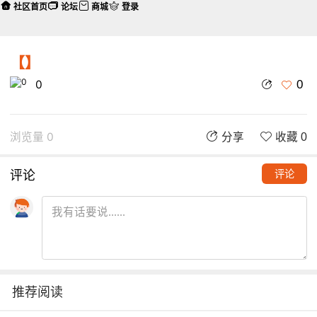
社区首页
论坛
商城
登录
【】
0
0
浏览量 0
分享
收藏 0
评论
评论
推荐阅读