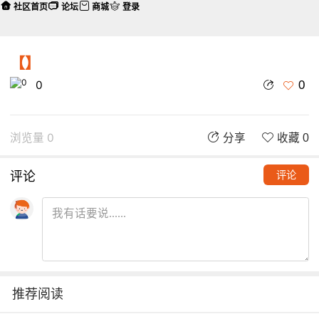
社区首页
论坛
商城
登录
【】
0
0
浏览量 0
分享
收藏 0
评论
评论
推荐阅读