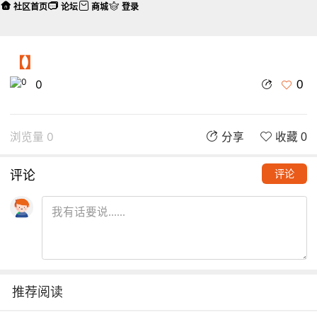
社区首页
论坛
商城
登录
【】
0
0
浏览量 0
分享
收藏 0
评论
评论
推荐阅读