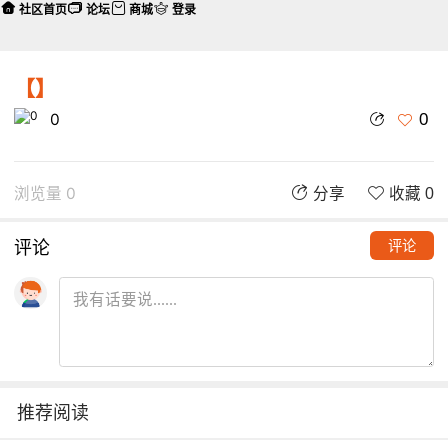
社区首页
论坛
商城
登录
【】
0
0
浏览量 0
分享
收藏 0
评论
评论
推荐阅读