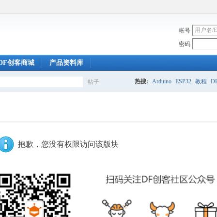
帐号
密码
DF创客商城
产品资料库
热搜:
Arduino
ESP32
教程
DF
帖子
搜
索
抱歉，您没有权限访问该版块