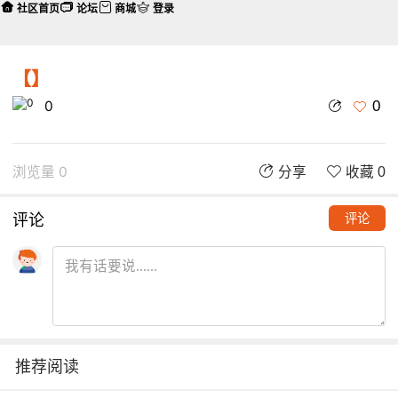
社区首页
论坛
商城
登录
【】
0
0
浏览量 0
分享
收藏 0
评论
评论
推荐阅读