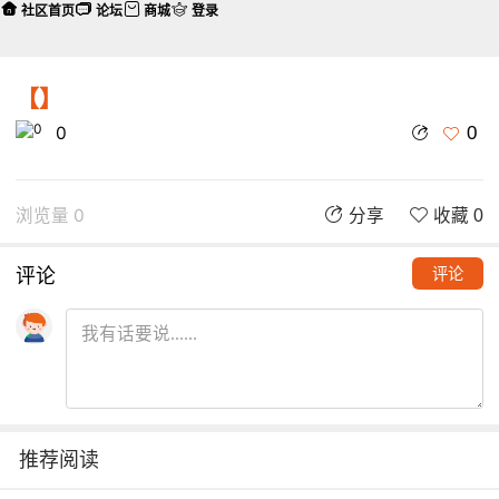
社区首页
论坛
商城
登录
【】
0
0
浏览量 0
分享
收藏 0
评论
评论
推荐阅读