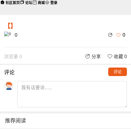
社区首页
论坛
商城
登录
【】
0
0
浏览量 0
分享
收藏 0
评论
评论
推荐阅读