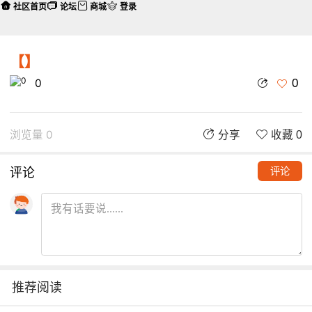
社区首页
论坛
商城
登录
【】
0
0
浏览量 0
分享
收藏 0
评论
评论
推荐阅读