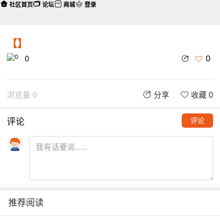
社区首页
论坛
商城
登录
【】
0
0
浏览量 0
分享
收藏 0
评论
评论
推荐阅读