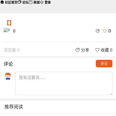
社区首页
论坛
商城
登录
【】
0
0
浏览量 0
分享
收藏 0
评论
评论
推荐阅读