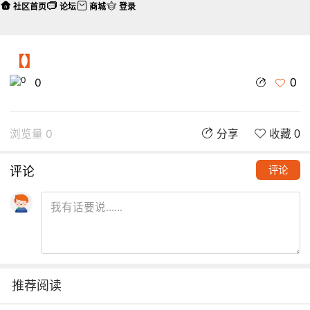
社区首页
论坛
商城
登录
【】
0
0
浏览量 0
分享
收藏 0
评论
评论
推荐阅读