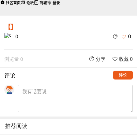
社区首页
论坛
商城
登录
【】
0
0
浏览量 0
分享
收藏 0
评论
评论
推荐阅读