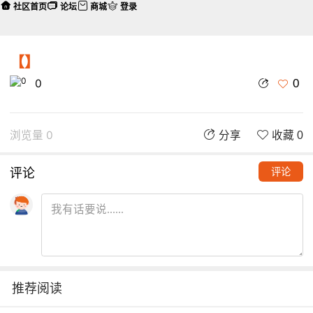
社区首页
论坛
商城
登录
【】
0
0
浏览量 0
分享
收藏 0
评论
评论
推荐阅读