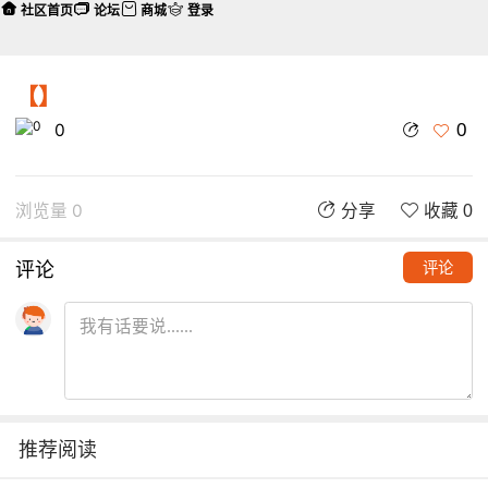
社区首页
论坛
商城
登录
【】
0
0
浏览量 0
分享
收藏 0
评论
评论
推荐阅读