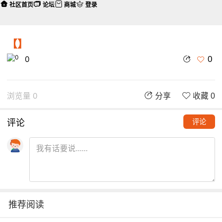
社区首页
论坛
商城
登录
【】
0
0
浏览量 0
分享
收藏 0
评论
评论
推荐阅读