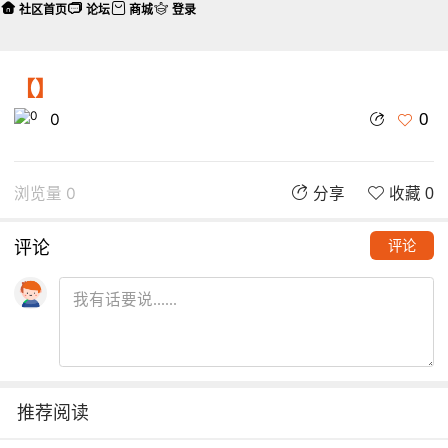
社区首页
论坛
商城
登录
【】
0
0
浏览量 0
分享
收藏 0
评论
评论
推荐阅读