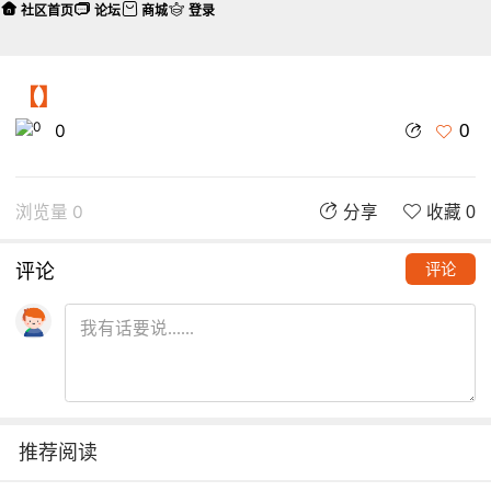
社区首页
论坛
商城
登录
【】
0
0
浏览量 0
分享
收藏 0
评论
评论
推荐阅读