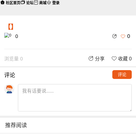
社区首页
论坛
商城
登录
【】
0
0
浏览量 0
分享
收藏 0
评论
评论
推荐阅读