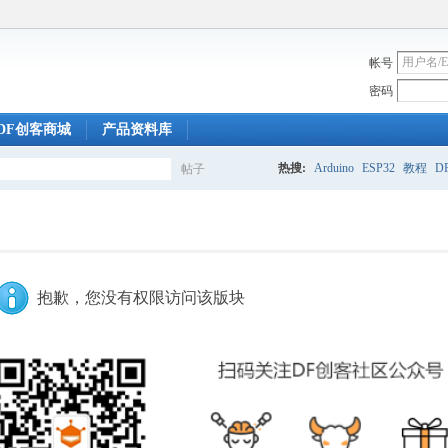
帐号
密码
DF创客商城
产品资料库
热搜:
Arduino
ESP32
教程
DF
帖子
搜
索
抱歉，您没有权限访问该版块