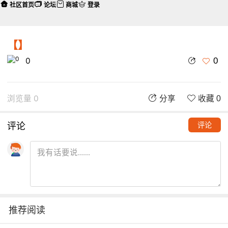
社区首页
论坛
商城
登录
【】
0
0
浏览量 0
分享
收藏 0
评论
评论
推荐阅读