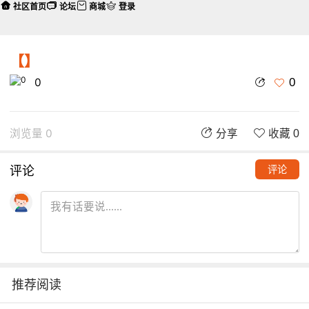
社区首页
论坛
商城
登录
【】
0
0
浏览量 0
分享
收藏 0
评论
评论
推荐阅读