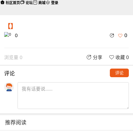
社区首页
论坛
商城
登录
【】
0
0
浏览量 0
分享
收藏 0
评论
评论
推荐阅读