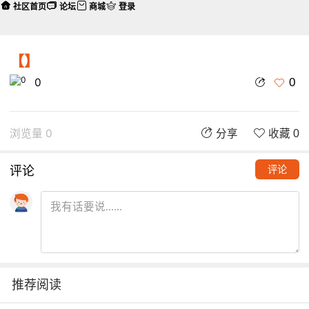
社区首页
论坛
商城
登录
【】
0
0
浏览量 0
分享
收藏 0
评论
评论
推荐阅读