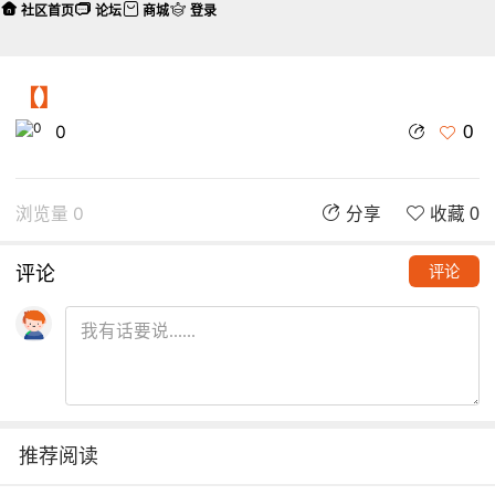
社区首页
论坛
商城
登录
【】
0
0
浏览量 0
分享
收藏 0
评论
评论
推荐阅读