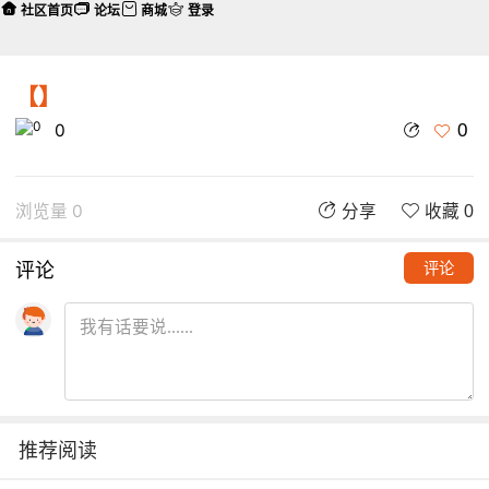
社区首页
论坛
商城
登录
【】
0
0
浏览量 0
分享
收藏 0
评论
评论
推荐阅读