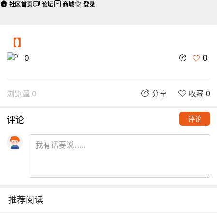
社区首页
论坛
商城
登录
【】
0
0
浏览量 0
分享
收藏 0
评论
评论
推荐阅读