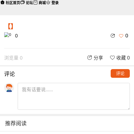
社区首页
论坛
商城
登录
【】
0
0
浏览量 0
分享
收藏 0
评论
评论
推荐阅读