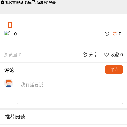
社区首页
论坛
商城
登录
【】
0
0
浏览量 0
分享
收藏 0
评论
评论
推荐阅读