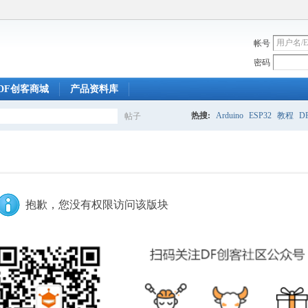
帐号
密码
DF创客商城
产品资料库
热搜:
Arduino
ESP32
教程
DF
帖子
搜
索
抱歉，您没有权限访问该版块