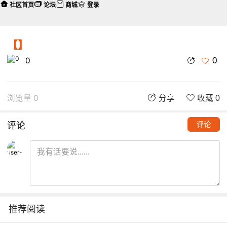
社区首页
论坛
商城
登录
【】
0
0
浏览量 0
分享
收藏 0
评论
评论
推荐阅读