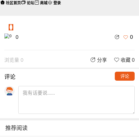
社区首页
论坛
商城
登录
【】
0
0
浏览量 0
分享
收藏 0
评论
评论
推荐阅读