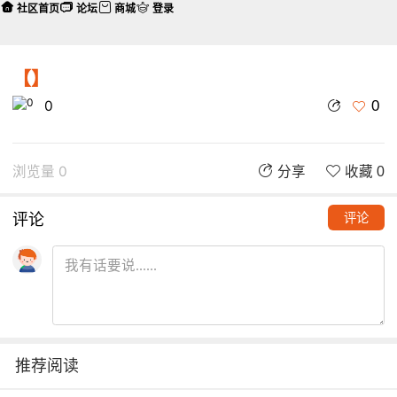
社区首页
论坛
商城
登录
【】
0
0
浏览量 0
分享
收藏 0
评论
评论
推荐阅读