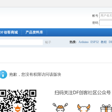
帐号
密码
DF创客商城
产品资料库
热搜:
Arduino
ESP32
教程
DF
帖子
搜
索
抱歉，您没有权限访问该版块