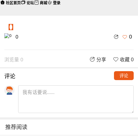
社区首页
论坛
商城
登录
【】
0
0
浏览量 0
分享
收藏 0
评论
评论
推荐阅读