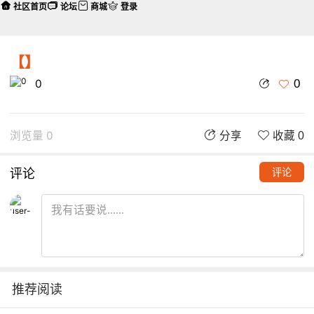
社区首页
论坛
商城
登录
【】
0
0
浏览量 0
分享
收藏 0
评论
评论
推荐阅读