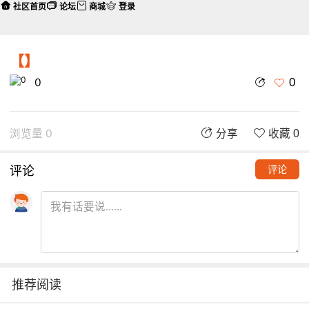
社区首页
论坛
商城
登录
【】
0
0
浏览量 0
分享
收藏 0
评论
评论
推荐阅读