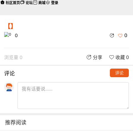
社区首页
论坛
商城
登录
【】
0
0
浏览量 0
分享
收藏 0
评论
评论
推荐阅读