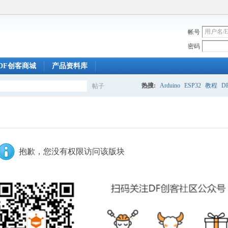
帐号
密码
DF创客商城
产品资料库
热搜:
Arduino
ESP32
教程
DF
帖子
搜
索
抱歉，您没有权限访问该版块