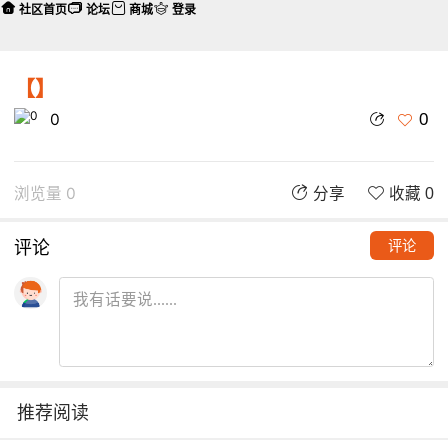
社区首页
论坛
商城
登录
【】
0
0
浏览量 0
分享
收藏 0
评论
评论
推荐阅读