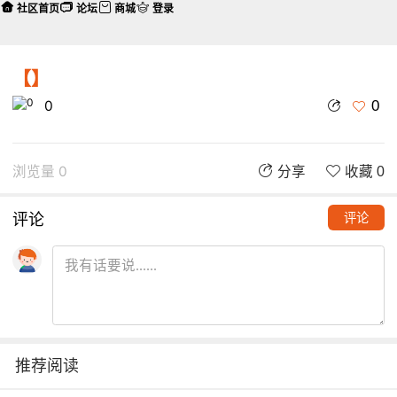
社区首页
论坛
商城
登录
【】
0
0
浏览量 0
分享
收藏 0
评论
评论
推荐阅读