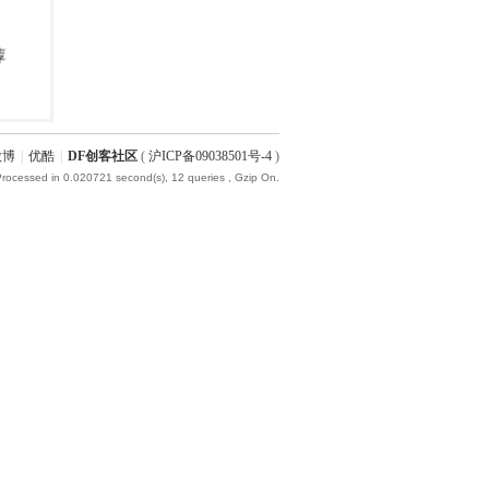
微博
|
优酷
|
DF创客社区
(
沪ICP备09038501号-4
)
Processed in 0.020721 second(s), 12 queries , Gzip On.