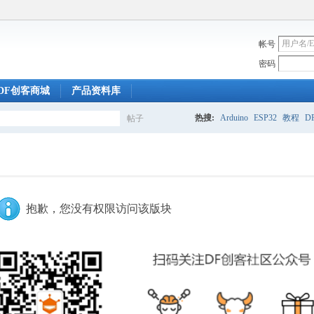
帐号
密码
DF创客商城
产品资料库
热搜:
Arduino
ESP32
教程
DF
帖子
搜
索
抱歉，您没有权限访问该版块