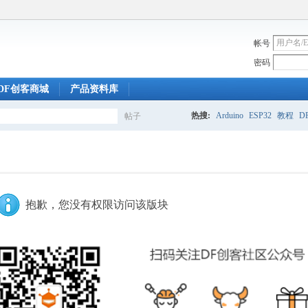
帐号
密码
DF创客商城
产品资料库
热搜:
Arduino
ESP32
教程
DF
帖子
搜
索
抱歉，您没有权限访问该版块