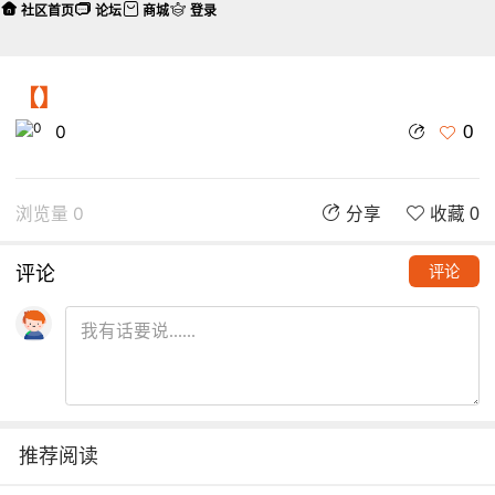
社区首页
论坛
商城
登录
【】
0
0
浏览量 0
分享
收藏 0
评论
评论
推荐阅读