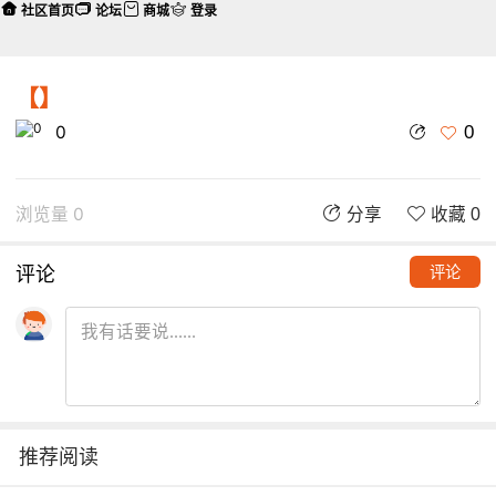
社区首页
论坛
商城
登录
【】
0
0
浏览量 0
分享
收藏 0
评论
评论
推荐阅读