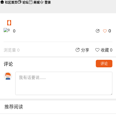
社区首页
论坛
商城
登录
【】
0
0
浏览量 0
分享
收藏 0
评论
评论
推荐阅读